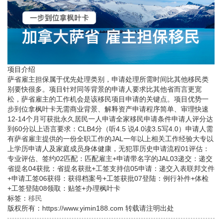
项目介绍
萨省雇主担保属于优先处理类别，申请处理所需时间比其他移民类
别要快很多。项目针对同等背景的申请人要求比其他省而言更宽
松，萨省雇主的工作机会是该移民项目申请的关键点。项目优势一
步到位拿枫叶卡无需商业背景、解释资产申请程序简单、审理快速
12-14个月可获批永久居民一人申请全家移民申请条件
申请人评分达
到60分以上
语言要求：CLB4分（听4.5 说4.0读3.5写4.0）
申请人需
有萨省雇主提供的一份全职工作的JAL
一年以上相关工作经验
大专以
上学历
申请人及家庭成员身体健康，无犯罪历史申请流程01评估：
专业评估、签约02匹配：匹配雇主+申请带名字的JAL03递交：递交
省提名04获批：省提名获批+工签支持信05申请：递交入表联邦文件
+申请工签06获得：获得档案号+工签获批07登陆：例行补件+体检
+工签登陆08领取：贴签+办理枫叶卡
标签：
移民
版权所有：https://www.yimin188.com 转载请注明出处