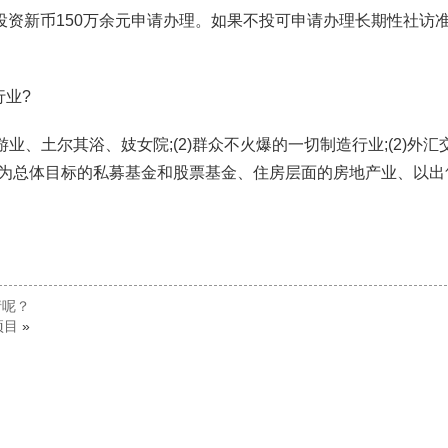
投资新币150万余元申请办理。如果不投可申请办理长期性社访
业?
业、土尔其浴、妓女院;(2)群众不火爆的一切制造行业;(2)外汇
发展为总体目标的私募基金和股票基金、住房层面的房地产业、以出
请呢？
项目
»