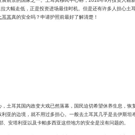
展前景的国家之一。土耳其移民中心称，2018年9月投资入籍
，里拉大幅走低，正是投资进场最佳时机。但是还有许多人担心土
土耳其
真的安全吗？申请护照前最好了解清楚！
心，土耳其国内政变大戏已然落幕，国民迫切希望休养生息，恢
叙利亚的边境，就不用过多担心。一般去土耳其几乎是去伊斯坦布
希耶、安塔利亚以及卡帕多西亚这些地方的安全是没有问题的。