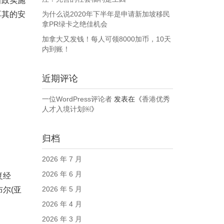
新政实施
耳其的安
为什么说2020年下半年是申请新加坡移民
拿PR绿卡之绝佳机会
加拿大又发钱！每人可领8000加币，10天
内到账！
近期评论
一位WordPress评论者
发表在《
香港优秀
人才入境计划￼
》
归档
2026 年 7 月
2026 年 6 月
复经
2026 年 5 月
尔(亚
2026 年 4 月
2026 年 3 月