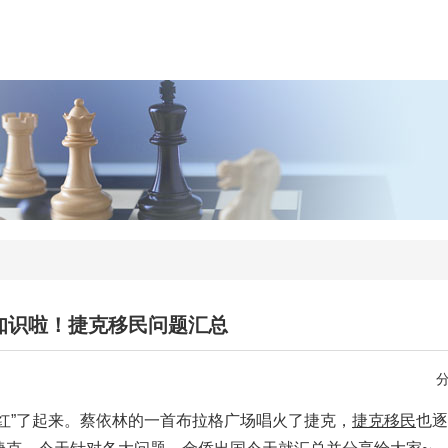
知识啦！捷克移民问题汇总
红”了起来。蔡依林的一首布拉格广场唱火了捷克，
捷克移民
也逐