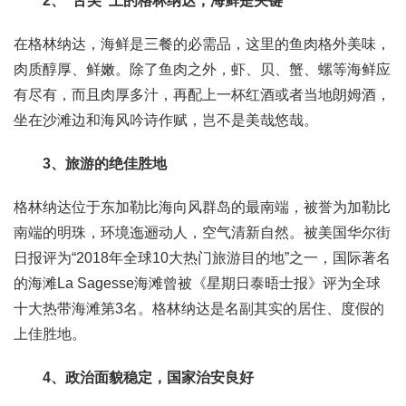
2、“舌尖”上的格林纳达，海鲜是关键
在格林纳达，海鲜是三餐的必需品，这里的鱼肉格外美味，
肉质醇厚、鲜嫩。除了鱼肉之外，虾、贝、蟹、螺等海鲜应
有尽有，而且肉厚多汁，再配上一杯红酒或者当地朗姆酒，
坐在沙滩边和海风吟诗作赋，岂不是美哉悠哉。
3、旅游的绝佳胜地
格林纳达位于东加勒比海向风群岛的最南端，被誉为加勒比
南端的明珠，环境迤逦动人，空气清新自然。被美国华尔街
日报评为“2018年全球10大热门旅游目的地”之一，国际著名
的海滩La Sagesse海滩曾被《星期日泰晤士报》评为全球
十大热带海滩第3名。格林纳达是名副其实的居住、度假的
上佳胜地。
4、政治面貌稳定，国家治安良好