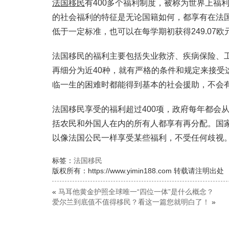
法国移民
有400多个福利制度，被称为世界上福
的社会福利的特征是无论国籍如何，都享有在法
低于一定标准，也可以在每学期初获得249.07欧
法国移民的福利主要包括失业救济、疾病保险、
再细分为近40种，就有严格的条件和规定来接
临一生的困难时都能得到基本的社会援助，不会
法国移民享受的福利超过400项，政府每年都会
括农民和外国人在内的所有人都享有再分配。国
以像法国公民一样享受某些福利，不受任何歧视
标签：
法国移民
版权所有：https://www.yimin188.com 转载请注明出处
«
马耳他黄金护照全球唯一“四位一体”是什么概念？
爱尔兰到底值不值得移民？看这一篇您就明白了！
»