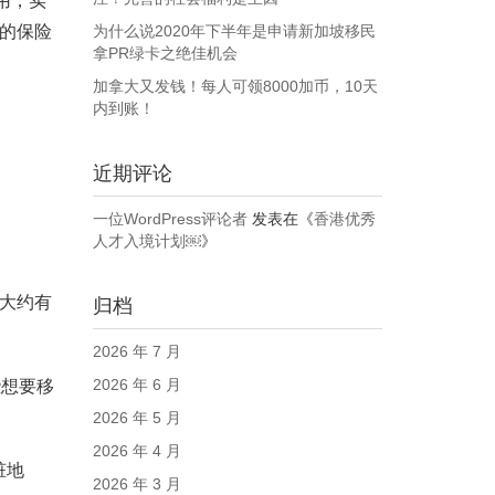
用，实
们的保险
为什么说2020年下半年是申请新加坡移民
拿PR绿卡之绝佳机会
加拿大又发钱！每人可领8000加币，10天
内到账！
近期评论
一位WordPress评论者
发表在《
香港优秀
人才入境计划￼
》
人大约有
归档
2026 年 7 月
2026 年 6 月
些想要移
2026 年 5 月
2026 年 4 月
脏地
2026 年 3 月