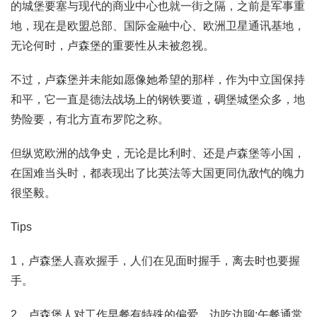
的城堡要塞与现代的商业中心也就一街之隔，之前是军事重
地，现在是欧盟总部、国际金融中心、欧洲卫星通讯基地，
无论何时，卢森堡的重要性从未被忽视。
不过，卢森堡并未能如愿像她希望的那样，作为中立国保持
和平，它一直是德法战场上的钢铁要道，碉堡城堡众多，地
势险要，有北方直布罗陀之称。
但纵览欧洲的战争史，无论是比利时、还是卢森堡等小国，
在国难当头时，都表现出了比英法等大国更同仇敌忾的魄力
很坚毅。
Tips
1，卢森堡人喜欢握手，人们在见面时握手，离去时也要握
手。
2，卢森堡人对工作早餐有特殊的偏爱，边吃边聊;午餐通常