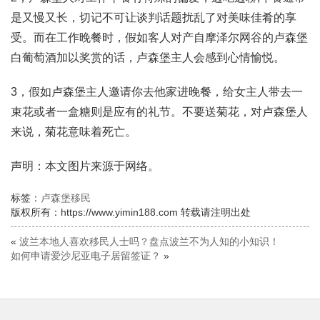
是又慢又长，切记不可让谈判话题扰乱了对美味佳肴的享
受。而在工作晚餐时，假如客人对产自摩泽尔网谷的卢森堡
白葡萄酒加以奖赏的话，卢森堡主人会感到心情愉悦。
3，假如卢森堡主人邀请你去他家进晚餐，给女主人带去一
束花或者一盒糖则是应有的礼节。不要送菊花，对卢森堡人
来说，菊花意味着死亡。
声明：本文图片来源于网络。
标签：
卢森堡移民
版权所有：https://www.yimin188.com 转载请注明出处
«
波兰本地人喜欢移民人士吗？盘点波兰不为人知的小知识！
如何申请爱沙尼亚电子居留签证？
»