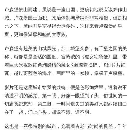
卢森堡依山而建，虽说是一座山国，更确切地说应该算作山
城。卢森堡国土面积、政治体制与摩纳哥非常相似，但是相
比之下，摩纳哥皇室显得命运多舛，这样来看卢森堡的皇
室，更加像温馨和睦的大家族。
卢森堡有超美的山城风光，加上城堡众多，有千堡之国的美
称，就像是是童话的国度。宫崎骏的《魔女宅急便》里，带
着巨大米妮款红色蝴蝶结的魔女Kiki骑着扫把，飞过片片红
瓦、越过蔚蓝色的海岸，画面里的一帧帧，像极了卢森堡。
影片还是这座城市给我的共鸣，便是色彩绚烂里，透着说不
清道不明的感觉。第一眼，好像一眼望到了头，俗世间的一
切庸扰都忘却，第二眼，一时间遗失过的美好又都纠结扭曲
在了一起，涌上心头，却说不清、道不明。
这也是一座很特别的城市，充满着古老与时尚的反差，千年