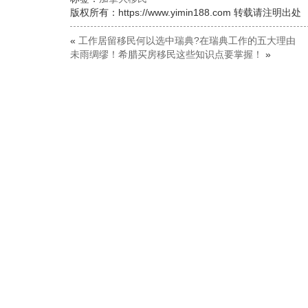
版权所有：https://www.yimin188.com 转载请注明出处
«
工作居留移民何以选中瑞典?在瑞典工作的五大理由
未雨绸缪！希腊买房移民这些知识点要掌握！
»