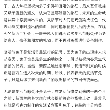
了。古人常把蛋视为多子多孙和复活的象征，后来基督教徒
又赋予蛋新的涵义，认为它是耶稣墓的象征，未来的生命就
是从其中挣脱而出世的。复活节时人们把鸡蛋染成红色，代
表耶稣受难时流出的鲜血，同时也象征复活后的快乐。在现
今的新西兰社会，一般来说人们都会购买复活节彩蛋作为送
给家人、孩子和朋友的礼物，而不再对鸡蛋进行染色制作。
复活节兔子是复活节最流行的记号，因为兔子的出现使人想
起春天，兔子也是最多生的动物之一，所以被视为春天生气
勃勃的代表。当然，新西兰地处南半球，复活节到来的时候
正是新西兰进入秋天的时期，所以，代表春天的复活节兔
子，只是延续了来到新西兰的欧洲移民的节日传统而已。
无论是复活节彩蛋还是兔子，在复活节快要到来的一两个月
之前，新西兰的各大超市就会提前将这些货物上架；最常见
的就是巧克力制作的复活节彩蛋和兔子，包装的十分精美，