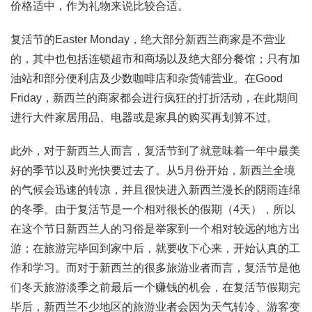
价格适中，作为礼物来说比较合适。
复活节的Easter Monday，绝大部分新西兰商家是不营业
的，其中也包括连锁超市和商场以及绝大部分餐馆；只有加
油站和部分便利店及少数咖啡店和杂货铺营业。在Good
Friday，新西兰的商家都会进行疯狂的打折活动，在此期间
进行大件家居用品、电器或是家具的购买再划算不过。
此外，对于新西兰人而言，复活节到了就意味着一年中最美
好的季节以及时光快要过去了。从5月份开始，新西兰全境
的气候会迅速的转凉，并且很快进入新西兰漫长的阴雨连绵
的冬季。由于复活节是一个相对很长的假期（4天），所以
在这个节日新西兰人的习俗是举家到一个相对较远的地方出
游；在旅游完毕回到家中后，就要收下心来，开始认真的工
作和学习。而对于新西兰的很多旅游业者而言，复活节是他
们冬天旅游淡季之前最后一个赚钱的机会，在复活节假期完
毕后，新西兰不少地区的旅游业者会因为天气转冷、游客变