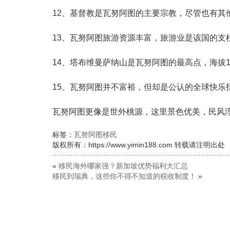
12、基督教是瓦努阿图的主要宗教，尽管也有其
13、瓦努阿图旅游资源丰富，旅游业是该国的支
14、塔布维曼萨纳山是瓦努阿图的最高点，海拔1
15、瓦努阿图并不富裕，但却是公认的全球快乐
瓦努阿图更像是世外桃源，这里景色优美，民风
标签：
瓦努阿图移民
版权所有：https://www.yimin188.com 转载请注明出处
«
移民海外哪家强？新加坡优势福利大汇总
移民到瑞典，这些你不得不知道的税收制度！
»