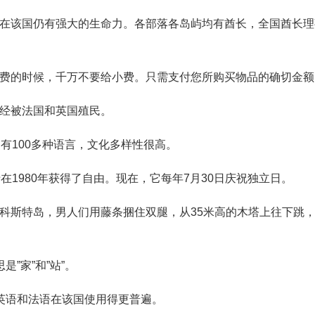
度在该国仍有强大的生命力。各部落各岛屿均有酋长，全国酋长理
消费的时候，千万不要给小费。只需支付您所购买物品的确切金额
曾经被法国和英国殖民。
有100多种语言，文化多样性很高。
在1980年获得了自由。现在，它每年7月30日庆祝独立日。
科斯特岛，男人们用藤条捆住双腿，从35米高的木塔上往下跳
”家”和”站”。
英语和法语在该国使用得更普遍。