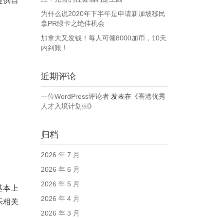
提供自
。
为什么说2020年下半年是申请新加坡移民
拿PR绿卡之绝佳机会
加拿大又发钱！每人可领8000加币，10天
内到账！
近期评论
一位WordPress评论者
发表在《
香港优秀
人才入境计划￼
》
归档
2026 年 7 月
2026 年 6 月
2026 年 5 月
基本上
2026 年 4 月
乐相关
2026 年 3 月