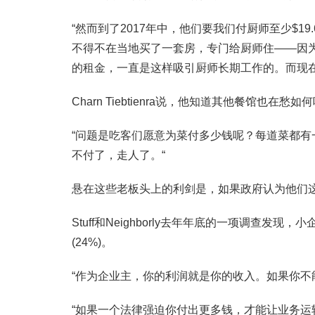
“然而到了2017年中，他们要我们付厨师至少$19.
不得不在当地买了一套房，专门给厨师住——因为
的租金，一直是这样吸引厨师长期工作的。而现
Charn Tiebtienra说，他知道其他餐馆也在愁
“问题是吃客们愿意为菜付多少钱呢？每道菜都
不付了，走人了。“
悬在这些老板头上的利剑是，如果政府认为他们这
Stuff和Neighborly去年年底的一项调查发
(24%)。
“作为企业主，你的利润就是你的收入。如果你不能赚钱
“如果一个法律强迫你付出更多钱，才能让业务运