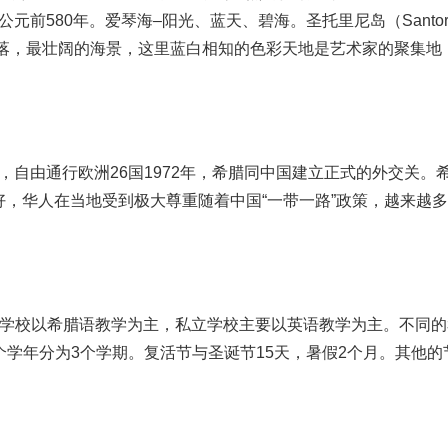
前580年。爱琴海–阳光、蓝天、碧海。圣托里尼岛（Santori
 落，最壮阔的海景，这里蓝白相知的色彩天地是艺术家的聚集地
国，自由通行欧洲26国1972年，希腊同中国建立正式的外交关。
，华人在当地受到极大尊重随着中国“一带一路”政策，越来越
立学校以希腊语教学为主，私立学校主要以英语教学为主。不同的
，每个学年分为3个学期。复活节与圣诞节15天，暑假2个月。其他的