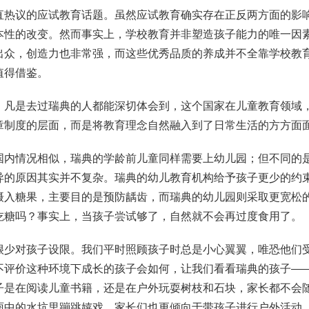
热议的应试教育话题。虽然应试教育确实存在正反两方面的影
本性的改变。然而事实上，学校教育并非塑造孩子能力的唯一因
出众，创造力也非常强，而这些优秀品质的养成并不全靠学校教育
值得借鉴。
凡是去过瑞典的人都能深切体会到，这个国家在儿童教育领域
章制度的层面，而是将教育理念自然融入到了日常生活的方方面
内情况相似，瑞典的学龄前儿童同样需要上幼儿园；但不同的
异的原因其实并不复杂。瑞典的幼儿教育机构给予孩子更少的约
摄入糖果，主要目的是预防龋齿，而瑞典的幼儿园则采取更宽松
吃糖吗？事实上，当孩子尝试够了，自然就不会再过度食用了。
少对孩子设限。我们平时照顾孩子时总是小心翼翼，唯恐他们
不评价这种环境下成长的孩子会如何，让我们看看瑞典的孩子—
子是在阅读儿童书籍，还是在户外玩耍树枝和石块，家长都不会
雨中的水坑里蹦跳嬉戏，家长们也更倾向于带孩子进行户外活动