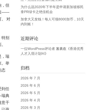
响，但
为什么说2020年下半年是申请新加坡移民
拿PR绿卡之绝佳机会
素——
。 对
加拿大又发钱！每人可领8000加币，10天
内到账！
，特别
近期评论
面。
一位WordPress评论者
发表在《
香港优秀
人才入境计划￼
》
是，瑞
束。举
归档
的态
2026 年 7 月
2026 年 6 月
受到任
2026 年 5 月
—瑞典
2026 年 4 月
随意干
2026 年 3 月
，让孩