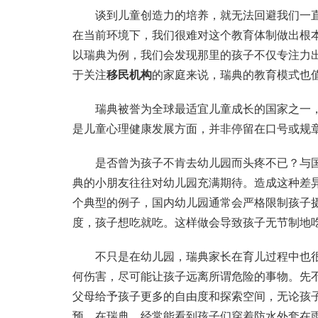
谈到儿童创造力的培养，就无法回避我们一直
在当前环境下，我们很难对这个教育体制做出根
以瑞典为例，我们会发现那里的孩子不仅专注力
于关注
移民机构
的家庭来说，瑞典的教育模式也
瑞典被誉为全球最适宜儿童成长的国家之一，
是儿童心理健康发展方面，并非停留在口号或规
是否曾为孩子不肯去幼儿园而头疼不已？与国
典的小朋友往往对幼儿园充满期待。造成这种差
个典型的例子，国内幼儿园通常会严格限制孩子
度，孩子想吃就吃。这样做会导致孩子无节制地
不只是在幼儿园，瑞典家长在育儿过程中也很
何伤害，尽可能让孩子远离所谓危险的事物。先
父母给予孩子更多的自由度和探索空间，无论孩
预。在瑞典，经常能看到孩子们穿着防水外套在