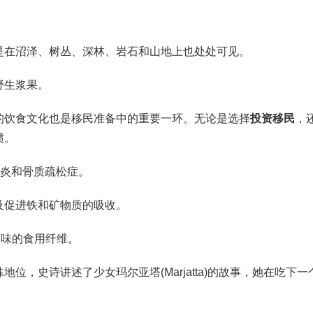
是在沼泽、树丛、深林、岩石和山地上也处处可见。
野生浆果。
的饮食文化也是移民准备中的重要一环。无论是选择
投资移民
，
惯。
炎和骨质疏松症。
及促进铁和矿物质的吸收。
美味的食用纤维。
，史诗讲述了少女玛尔亚塔(Marjatta)的故事，她在吃下一