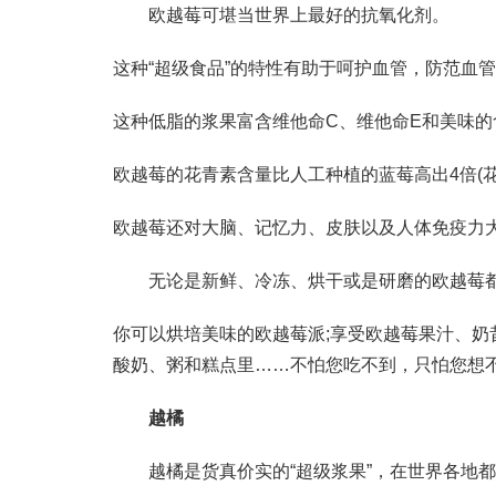
欧越莓可堪当世界上最好的抗氧化剂。
这种“超级食品”的特性有助于呵护血管，防范血
这种低脂的浆果富含维他命C、维他命E和美味的
欧越莓的花青素含量比人工种植的蓝莓高出4倍(
欧越莓还对大脑、记忆力、皮肤以及人体免疫力
无论是新鲜、冷冻、烘干或是研磨的欧越莓都
你可以烘培美味的欧越莓派;享受欧越莓果汁、奶
酸奶、粥和糕点里……不怕您吃不到，只怕您想不
越橘
越橘是货真价实的“超级浆果”，在世界各地都