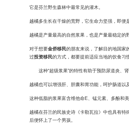
它是芬兰野生森林中最常见的灌木。
越橘多生长在干燥的荒野，它生命力坚强，即便
越橘是产量最高的自然浆果，也是产量最稳定的
对于想要
金侨移民
的朋友来说，了解目的地国家
过
投资移民
的方式，都要提前适应当地的饮食习
这种“超级浆果”的特性有助于预防尿道炎、肾
越橘也可以增强肝、胆囊和胃功能，呵护肠道以
这种低脂的浆果富含维他命E、锰元素、多酚和
越橘在芬兰的民族史诗《卡勒瓦拉》中也具有特殊地位
后便怀上了一个男孩。