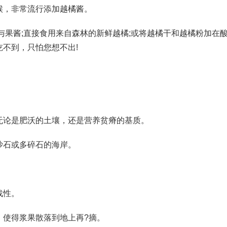
，非常流行添加越橘酱。
与果酱;直接食用来自森林的新鲜越橘;或将越橘干和越橘粉加在
不到，只怕您想不出!
无论是肥沃的土壤，还是营养贫瘠的基质。
沙石或多碎石的海岸。
。
战性。
，使得浆果散落到地上再?摘。