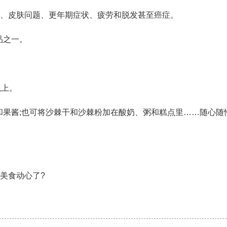
、皮肤问题、更年期症状、疲劳和脱发甚至癌症。
品之一。
。
以上。
和果酱;也可将沙棘干和沙棘粉加在酸奶、粥和糕点里……随心随
美食动心了?