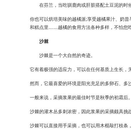
在芬兰，当吃驯鹿肉或肝脏搭配土豆泥的时候
你也可以烘培美味的越橘派;享受越橘果汁、奶昔
和糕点里……越橘的食用方法各种多样，不怕您吃
沙棘
沙棘是一个大自然的奇迹。
它有着极强的适应力，可以在任何基质上生长，
然而，它最喜爱的环境是阳光充足的多卵石、多
一般来说，采摘浆果的最佳时节是秋季的初霜后
沙棘的灌木丛多刺浓密，因此浆果的采摘颇具挑
沙棘可以直接用手采摘，也可以用木棍敲打枝条