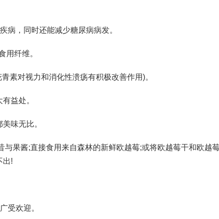
管疾病，同时还能减少糖尿病病发。
食用纤维。
花青素对视力和消化性溃疡有积极改善作用)。
大有益处。
美味无比。
昔与果酱;直接食用来自森林的新鲜欧越莓;或将欧越莓干和欧越
出!
广受欢迎。