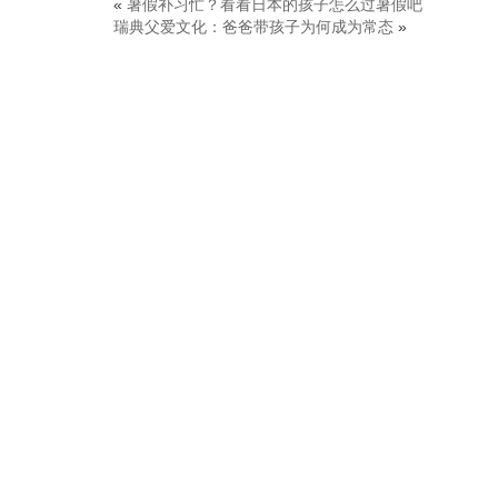
«
暑假补习忙？看看日本的孩子怎么过暑假吧
瑞典父爱文化：爸爸带孩子为何成为常态
»