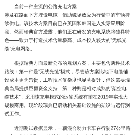
当前一种主流的公路充电方案
涉及在路面下方埋设电缆，借助磁场效应为行驶中的车辆持
续供电。该技术方案目前已在英国和韩国进入实际应用阶
段。然而瑞典官方透露，他们正在研发的充电系统将独具特
色——致力于打造技术含量极高、成本投入较大的”无线光
缆”充电网络。
根据瑞典方面最新公布的规划方案，主要包含两种技术
路线：第一种是”无线光缆”模式，尽管该方案比地下电缆铺
设成本更为昂贵，工程技术复杂度也显著提升，但这需要瑞
典当局提供巨额资金支持；第二种则是相对成熟的”架空电
缆技术”，采用该充电模式的运输系统有望在2019年实现大
规模商用。现阶段瑞典已启动相关基础设施的架设与运行测
试工作。
近期测试数据显示，一辆混合动力卡车在行驶27公里路