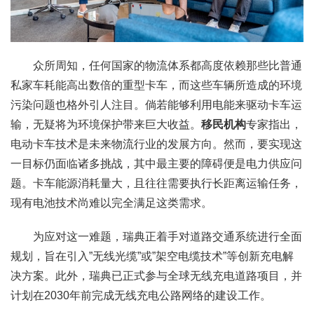
众所周知，任何国家的物流体系都高度依赖那些比普通
私家车耗能高出数倍的重型卡车，而这些车辆所造成的环境
污染问题也格外引人注目。倘若能够利用电能来驱动卡车运
输，无疑将为环境保护带来巨大收益。
移民机构
专家指出，
电动卡车技术是未来物流行业的发展方向。然而，要实现这
一目标仍面临诸多挑战，其中最主要的障碍便是电力供应问
题。卡车能源消耗量大，且往往需要执行长距离运输任务，
现有电池技术尚难以完全满足这类需求。
为应对这一难题，瑞典正着手对道路交通系统进行全面
规划，旨在引入”无线光缆”或”架空电缆技术”等创新充电解
决方案。此外，瑞典已正式参与全球无线充电道路项目，并
计划在2030年前完成无线充电公路网络的建设工作。