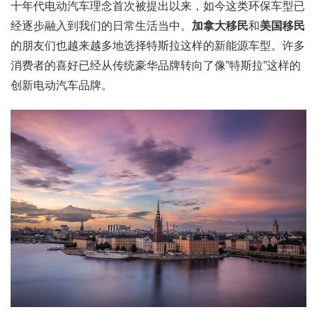
十年代电动汽车理念首次被提出以来，如今这类环保车型已
经逐步融入到我们的日常生活当中。
加拿大移民
和
美国移民
的朋友们也越来越多地选择特斯拉这样的新能源车型。许多
消费者的喜好已经从传统豪华品牌转向了像”特斯拉”这样的
创新电动汽车品牌。